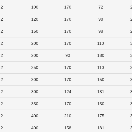
2
100
170
72
2
120
170
98
2
150
170
98
2
200
170
110
2
200
90
180
2
250
170
110
2
300
170
150
2
300
124
181
2
350
170
150
2
400
210
175
2
400
158
181