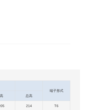
端子形式
高
总高
205
214
T6