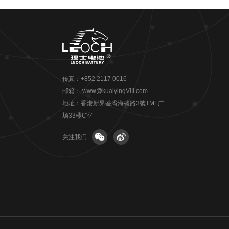
传真：+852 2117 0016
邮箱：
www@kuaiyingVIII.com
地址：香港新界荃湾海盛路3號TML广
场33楼C室
关注我们